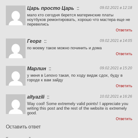
Царь просто Царь
::
09.02.2021 в 12:18
мало кто сегодня берется материнские платы
ноутбуков ремонтировать, хорошо что мастера еще не
перевелись
Ответить
Георг
::
09.02.2021 в 14:05
по моему такое можно починить и дома
Ответить
Марлин
::
09.02.2021 в 15:20
у меня в Lenovo такая, по ходу видак сдох, буду в
городе к вам зайду
Ответить
altyazili
::
10.02.2021 в 16:26
Way cool! Some extremely valid points! I appreciate you
writing this post and the rest of the website is extremely
good.
Ответить
Оставить ответ