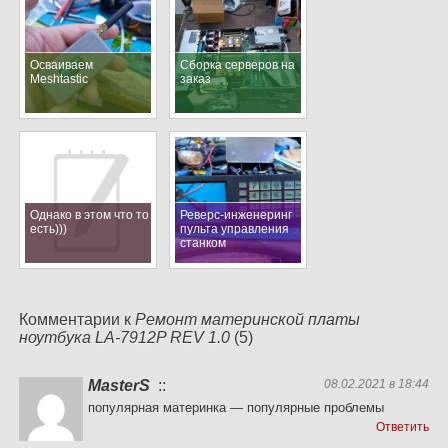
Осваиваем
Сборка серверов на
Meshtastic
заказ
Однако в этом что то
Реверс-инженеринг
есть)))
пульта управления
станком
Комментарии к
Ремонт материнской платы
ноутбука LA-7912P REV 1.0
(5)
MasterS
::
08.02.2021 в 18:44
популярная материнка — популярные проблемы
Ответить