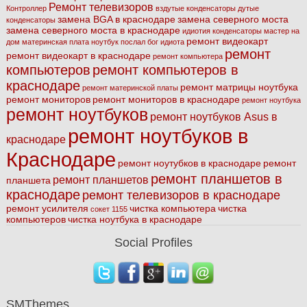
Ремонт телевизоров
Контроллер
вздутые конденсаторы
дутые
замена BGA в краснодаре
замена северного моста
конденсаторы
замена северного моста в краснодаре
идиотия
конденсаторы
мастер на
ремонт видеокарт
дом
материнская плата
ноутбук
послал бог идиота
ремонт
ремонт видеокарт в краснодаре
ремонт компьютера
компьютеров
ремонт компьютеров в
краснодаре
ремонт матрицы ноутбука
ремонт материнской платы
ремонт мониторов
ремонт мониторов в краснодаре
ремонт ноутбука
ремонт ноутбуков
ремонт ноутбуков Asus в
ремонт ноутбуков в
краснодаре
Краснодаре
ремонт ноутубков в краснодаре
ремонт
ремонт планшетов в
ремонт планшетов
планшета
краснодаре
ремонт телевизоров в краснодаре
ремонт усилителя
чистка компьютера
чистка
сокет 1155
компьютеров
чистка ноутбука в краснодаре
Social Profiles
SMThemes