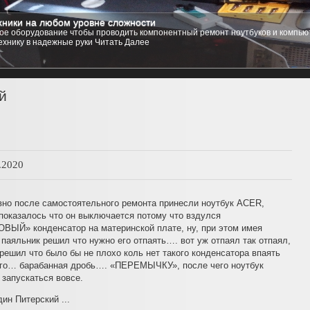
ники на любом уровне сложности
стемы
е оборудование чтобы проводить компонентный ремонт ноутбуков и компьют
 компьютер практически любую операционную систему на ваш выбор, от любых
ехнику в надежные руки
зощренных Linux Red Hat, Ubuntu, Kubuntu, и даже любую из семейства Free B
Читать Далее
1
2
3
4
5
й
.2020
вно после самостоятельного ремонта принесли ноутбук ACER,
показалось что он выключается потому что вздулся
ВЫЙ» конденсатор на материнской плате, ну, при этом имея
паяльник решил что нужно его отпаять…. вот уж отпаял так отпаял,
решил что было бы не плохо коль нет такого конденсатора впаять
его… барабанная дробь…. «ПЕРЕМЫЧКУ», после чего ноутбук
 запускаться вовсе.
дин Питерский ...