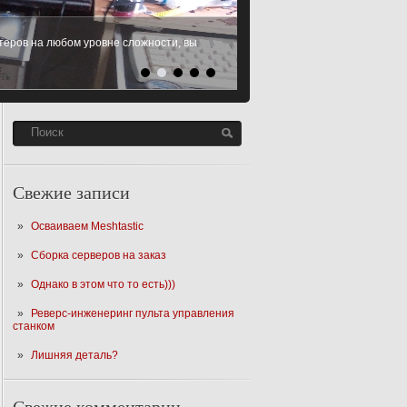
еров на любом уровне сложности, вы
 Microsoft Windows XP, Windows 7,
SD
Читать Далее
Свежие записи
Осваиваем Meshtastic
Сборка серверов на заказ
Однако в этом что то есть)))
Реверс-инженеринг пульта управления
станком
Лишняя деталь?