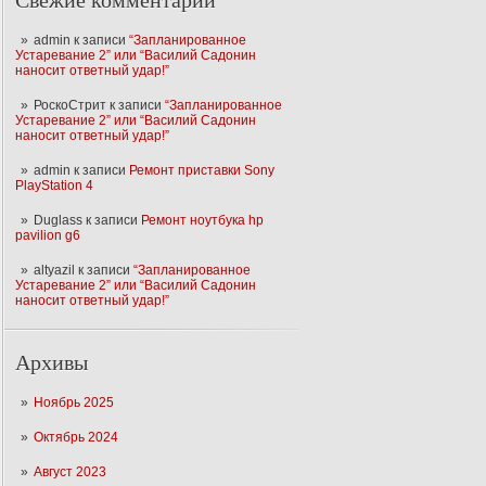
Свежие комментарии
admin
к записи
“Запланированное
Устаревание 2” или “Василий Садонин
наносит ответный удар!”
РоскоСтрит
к записи
“Запланированное
Устаревание 2” или “Василий Садонин
наносит ответный удар!”
admin
к записи
Ремонт приставки Sony
PlayStation 4
Duglass
к записи
Ремонт ноутбука hp
pavilion g6
altyazil
к записи
“Запланированное
Устаревание 2” или “Василий Садонин
наносит ответный удар!”
Архивы
Ноябрь 2025
Октябрь 2024
Август 2023