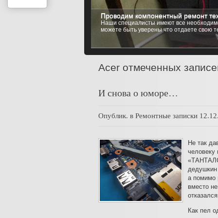
Проводим компонентный ремонт тех
Установка любой операционной си
Наши специалисты имеют все необходимо
Мы имеем возможность установить на ваш
можете быть уверены что отдаете свою т
Windows 8 (8.1), Windows 10, до самых и
Acer отмеченных записе
И снова о юморе…
Опублик. в
Ремонтные записки
12.12
Не так да
человеку 
«ТАНТАЛО
дедушкин 
а помимо 
вместо н
отказался
Как пел о