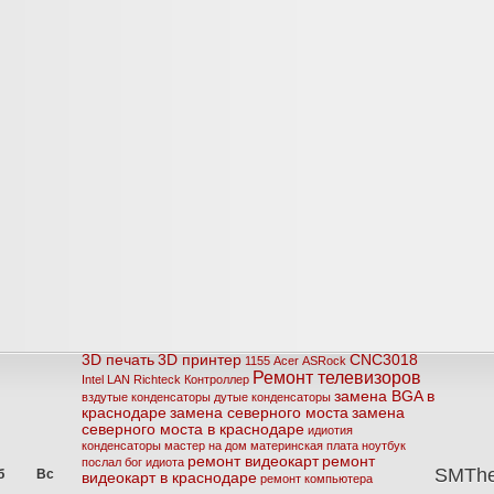
3D печать
3D принтер
CNC3018
1155
Acer
ASRock
Ремонт телевизоров
Intel
LAN
Richteck
Контроллер
замена BGA в
вздутые конденсаторы
дутые конденсаторы
краснодаре
замена северного моста
замена
северного моста в краснодаре
идиотия
конденсаторы
мастер на дом
материнская плата
ноутбук
ремонт видеокарт
ремонт
послал бог идиота
SMTh
б
Вс
видеокарт в краснодаре
ремонт компьютера