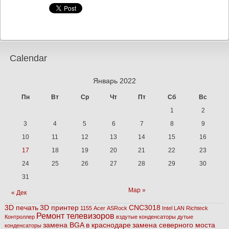
Calendar
Январь 2022
Пн
Вт
Ср
Чт
Пт
Сб
Вс
1
2
3
4
5
6
7
8
9
10
11
12
13
14
15
16
17
18
19
20
21
22
23
24
25
26
27
28
29
30
31
Мар »
« Дек
3D печать
3D принтер
CNC3018
1155
Acer
ASRock
Intel
LAN
Richteck
Ремонт телевизоров
Контроллер
вздутые конденсаторы
дутые
замена BGA в краснодаре
замена северного моста
конденсаторы