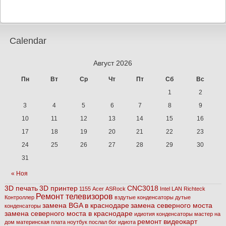
Calendar
Август 2026
Пн
Вт
Ср
Чт
Пт
Сб
Вс
1
2
3
4
5
6
7
8
9
10
11
12
13
14
15
16
17
18
19
20
21
22
23
24
25
26
27
28
29
30
31
« Ноя
3D печать
3D принтер
CNC3018
1155
Acer
ASRock
Intel
LAN
Richteck
Ремонт телевизоров
Контроллер
вздутые конденсаторы
дутые
замена BGA в краснодаре
замена северного моста
конденсаторы
замена северного моста в краснодаре
идиотия
конденсаторы
мастер на
ремонт видеокарт
дом
материнская плата
ноутбук
послал бог идиота