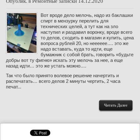
Опублик. в
Ремонтные записки
14.12.2020
Вот вроде дело мелочь, надо из баклашки
спирт в мензурку перелить для
технических целей, а тут как на зло
наступил и раздавил воронку, вроде всего
то делов, сходить в магазин и купить, цена
вопроса рублей 20, но нееееее…. это же
надо вставать, куда то идти, еще
бумажник с собой брать, говорить «будьте
добры вот ту фигню» искать эту мелочь за нее, а еще
назад идти… это же устать можно….
Так что было принято волевое решение начертить и
распечатать… всего делов 2 минуты чертить, 2 часа
печат...
Читать Далее