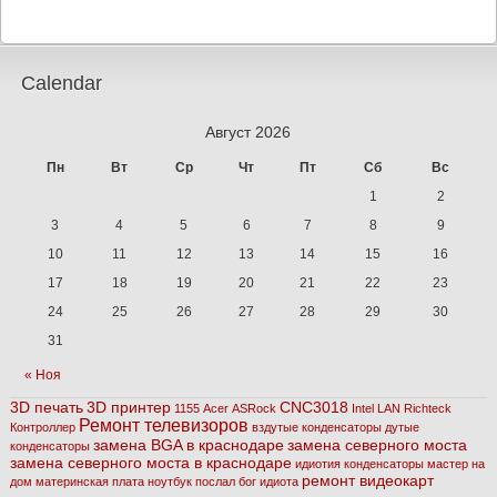
Calendar
Август 2026
Пн
Вт
Ср
Чт
Пт
Сб
Вс
1
2
3
4
5
6
7
8
9
10
11
12
13
14
15
16
17
18
19
20
21
22
23
24
25
26
27
28
29
30
31
« Ноя
3D печать
3D принтер
CNC3018
1155
Acer
ASRock
Intel
LAN
Richteck
Ремонт телевизоров
Контроллер
вздутые конденсаторы
дутые
замена BGA в краснодаре
замена северного моста
конденсаторы
замена северного моста в краснодаре
идиотия
конденсаторы
мастер на
ремонт видеокарт
дом
материнская плата
ноутбук
послал бог идиота