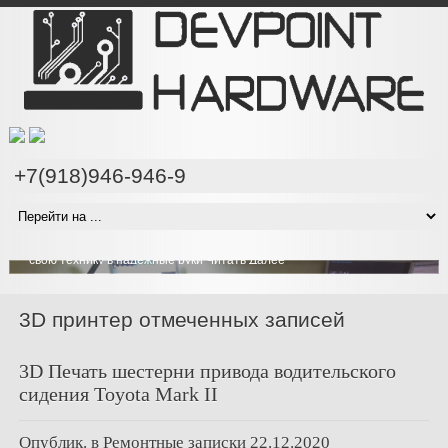
+7(918)946-946-9
Проводим компонентный ремонт техники на любом
уровне сложности
Наши специалисты имеют все необходимое оборудование чтобы
проводить компонентный ремонт ноутбуков и компьютеров на
любом уровне сложности, вы можете быть уверены что отдаете
свою технику в надежные руки
Читать Далее
3D принтер отмеченных записей
3D Печать шестерни привода водительского
сидения Toyota Mark II
Опублик. в
Ремонтные записки
22.12.2020