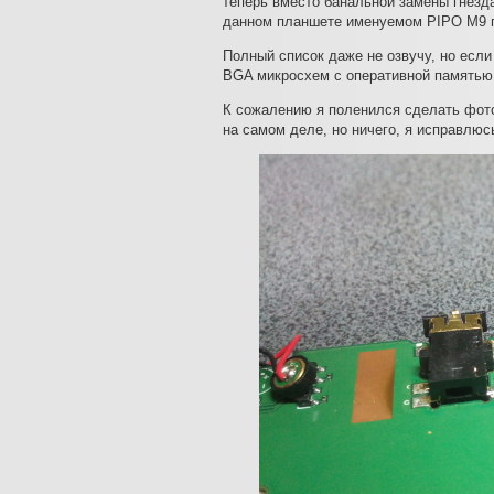
теперь вместо банальной замены гнезд
данном планшете именуемом PIPO M9 п
Полный список даже не озвучу, но если
BGA микросхем с оперативной памятью,
К сожалению я поленился сделать фото
на самом деле, но ничего, я исправлю