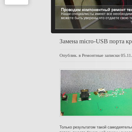
Проводим компонентный ремонт тех
Установка любой операционной си
Наши специалисты имеют все необходимо
Мы имеем возможность установить на ваш
можете быть уверены что отдаете свою т
Windows 8 (8.1), Windows 10, до самых и
Замена micro-USB порта к
Опублик. в
Ремонтные записки
05.11
Только результатом такой самодеятельн