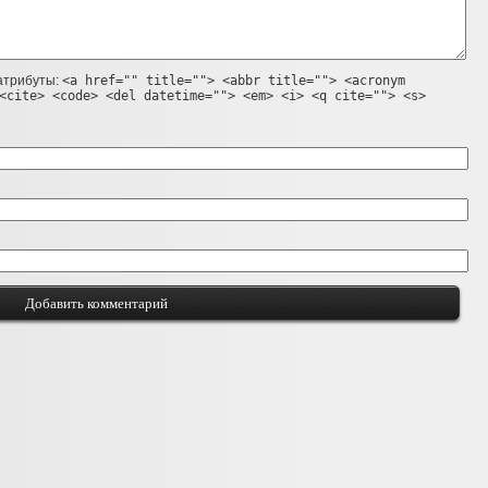
 атрибуты:
<a href="" title=""> <abbr title=""> <acronym
<cite> <code> <del datetime=""> <em> <i> <q cite=""> <s>