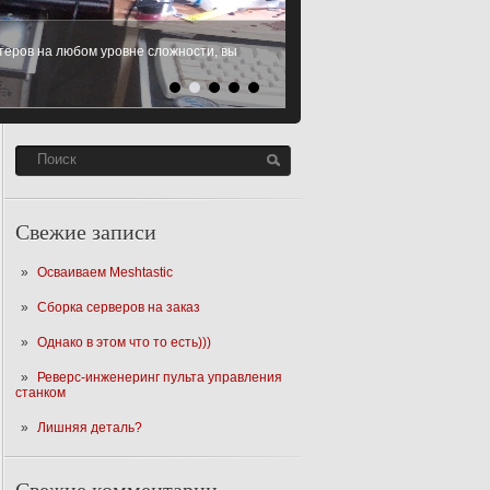
еров на любом уровне сложности, вы
 Microsoft Windows XP, Windows 7,
SD
Читать Далее
Свежие записи
Осваиваем Meshtastic
Сборка серверов на заказ
Однако в этом что то есть)))
Реверс-инженеринг пульта управления
станком
Лишняя деталь?