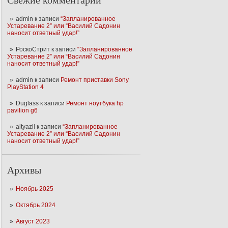
Свежие комментарии
admin
к записи
“Запланированное
Устаревание 2” или “Василий Садонин
наносит ответный удар!”
РоскоСтрит
к записи
“Запланированное
Устаревание 2” или “Василий Садонин
наносит ответный удар!”
admin
к записи
Ремонт приставки Sony
PlayStation 4
Duglass
к записи
Ремонт ноутбука hp
pavilion g6
altyazil
к записи
“Запланированное
Устаревание 2” или “Василий Садонин
наносит ответный удар!”
Архивы
Ноябрь 2025
Октябрь 2024
Август 2023