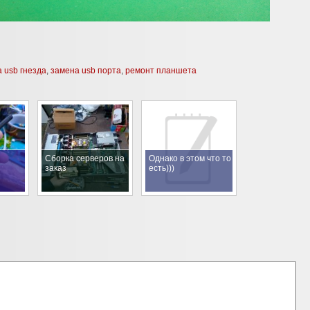
 usb гнезда
,
замена usb порта
,
ремонт планшета
Сборка серверов на
Однако в этом что то
заказ
есть)))