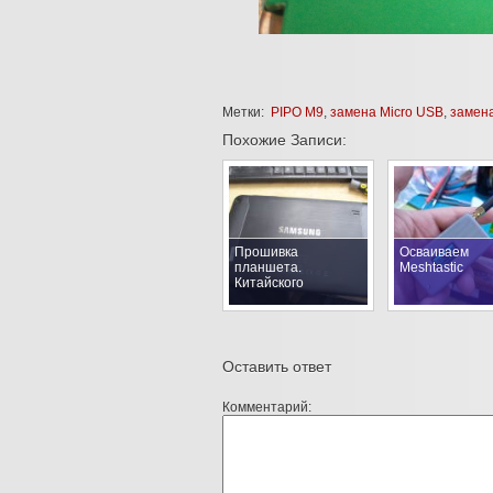
Метки:
PIPO M9
,
замена Micro USB
,
замена
Похожие Записи:
Прошивка
Осваиваем
планшета.
Meshtastic
Китайского
Оставить ответ
Комментарий