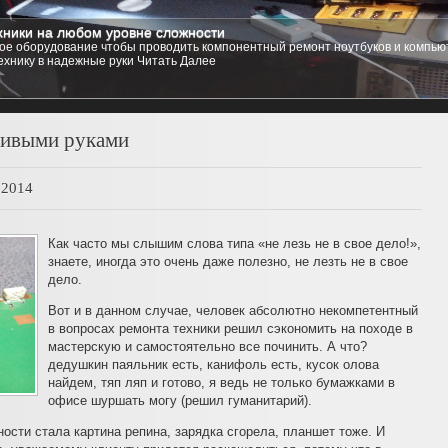
ники на любом уровне сложности
стемы
е оборудование чтобы проводить компонентный ремонт ноутбуков и компьют
 компьютер практически любую операционную систему на ваш выбор, от любых
ехнику в надежные руки
зощренных Linux Red Hat, Ubuntu, Kubuntu, и даже любую из семейства Free B
Читать Далее
1
2
3
4
5
ривыми руками
.2014
Как часто мы слышим слова типа «не лезь не в свое дело!»,
знаете, иногда это очень даже полезно, не лезть не в свое
дело.
Вот и в данном случае, человек абсолютно некомпетентный
в вопросах ремонта техники решил сэкономить на походе в
мастерскую и самостоятельно все починить. А что?
дедушкин паяльник есть, канифоль есть, кусок олова
найдем, тяп ляп и готово, я ведь не только бумажками в
офисе шуршать могу (решил гуманитарий).
ости стала картина репина, зарядка сгорела, планшет тоже. И