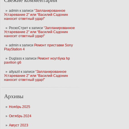
Свежие комментарии
admin
к записи
“Запланированное
Устаревание 2” или “Василий Садонин
наносит ответный удар!”
РоскоСтрит
к записи
“Запланированное
Устаревание 2” или “Василий Садонин
наносит ответный удар!”
admin
к записи
Ремонт приставки Sony
PlayStation 4
Duglass
к записи
Ремонт ноутбука hp
pavilion g6
altyazil
к записи
“Запланированное
Устаревание 2” или “Василий Садонин
наносит ответный удар!”
Архивы
Ноябрь 2025
Октябрь 2024
Август 2023