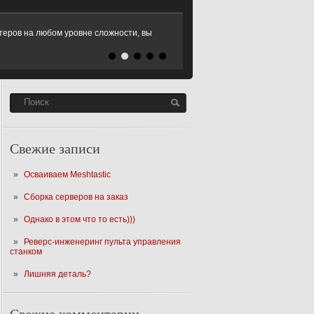
еров на любом уровне сложности, вы
 Microsoft Windows XP, Windows 7,
SD
Читать Далее
Свежие записи
Осваиваем Meshtastic
Сборка серверов на заказ
Однако в этом что то есть)))
Реверс-инженеринг пульта управления
станком
Лишняя деталь?