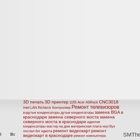
3D печать
3D принтер
CNC3018
1155
Acer
ASRock
Ремонт телевизоров
Intel
LAN
Richteck
Контроллер
замена BGA в
вздутые конденсаторы
дутые конденсаторы
краснодаре
замена северного моста
замена
северного моста в краснодаре
идиотия
конденсаторы
мастер на дом
материнская плата
ноутбук
ремонт видеокарт
ремонт
послал бог идиота
SMTh
б
Вс
видеокарт в краснодаре
ремонт компьютера