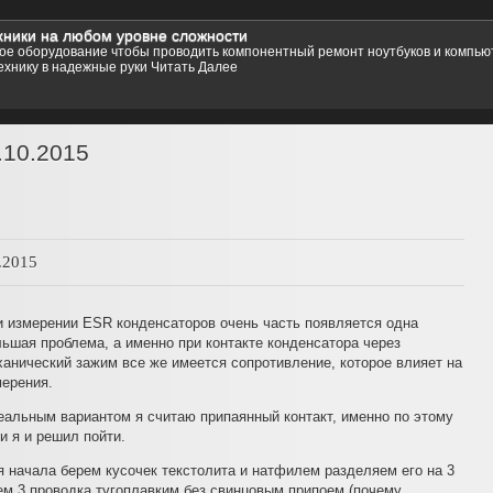
ники на любом уровне сложности
стемы
е оборудование чтобы проводить компонентный ремонт ноутбуков и компьют
 компьютер практически любую операционную систему на ваш выбор, от любых
ехнику в надежные руки
зощренных Linux Red Hat, Ubuntu, Kubuntu, и даже любую из семейства Free B
Читать Далее
1
2
3
4
5
.10.2015
.2015
и измерении ESR конденсаторов очень часть появляется одна
ьшая проблема, а именно при контакте конденсатора через
анический зажим все же имеется сопротивление, которое влияет на
мерения.
еальным вариантом я считаю припаянный контакт, именно по этому
и я и решил пойти.
 начала берем кусочек текстолита и натфилем разделяем его на 3
ем 3 проводка тугоплавким без свинцовым припоем (почему