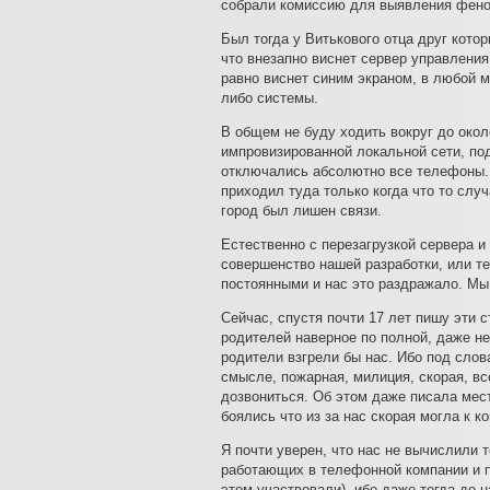
собрали комиссию для выявления фено
Был тогда у Витькового отца друг кото
что внезапно виснет сервер управления
равно виснет синим экраном, в любой м
либо системы.
В общем не буду ходить вокруг до окол
импровизированной локальной сети, под
отключались абсолютно все телефоны. 
приходил туда только когда что то случ
город был лишен связи.
Естественно с перезагрузкой сервера и
совершенство нашей разработки, или т
постоянными и нас это раздражало. Мы 
Сейчас, спустя почти 17 лет пишу эти 
родителей наверное по полной, даже не
родители взгрели бы нас. Ибо под слов
смысле, пожарная, милиция, скорая, вс
дозвониться. Об этом даже писала мест
боялись что из за нас скорая могла к к
Я почти уверен, что нас не вычислили 
работающих в телефонной компании и п
этом участвовали), ибо даже тогда до 