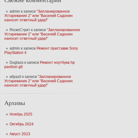
Свежие комментарии
admin
к записи
“Запланированное
Устаревание 2” или “Василий Садонин
наносит ответный удар!”
РоскоСтрит
к записи
“Запланированное
Устаревание 2” или “Василий Садонин
наносит ответный удар!”
admin
к записи
Ремонт приставки Sony
PlayStation 4
Duglass
к записи
Ремонт ноутбука hp
pavilion g6
altyazil
к записи
“Запланированное
Устаревание 2” или “Василий Садонин
наносит ответный удар!”
Архивы
Ноябрь 2025
Октябрь 2024
Август 2023