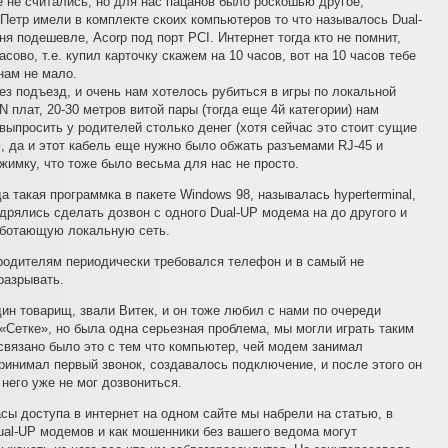
не считались, но для нас пацанов было роскошью другое,
г Петр имели в комплекте скоих компьютеров то что называлось Dual-
я подешевле, Acorp под порт PCI. Интернет тогда кто не помнит,
сово, т.е. купил карточку скажем на 10 часов, вот на 10 часов тебе
нам не мало.
з подъезд, и очень нам хотелось рубиться в игры по локальной
AN плат, 20-30 метров витой пары (тогда еще 4й категории) нам
ыпросить у родителей столько денег (хотя сейчас это стоит сущие
, да и этот кабель еще нужно было обжать разъемами RJ-45 и
жимку, что тоже было весьма для нас не просто.
 такая программка в пакете Windows 98, называлась hyperterminal,
дрялись сделать дозвон с одного Dual-UP модема на до другого и
аботающую локальную сеть.
 родителям периодически требовался телефон и в самый не
разрывать.
ин товарищ, звали Витек, и он тоже любил с нами по очереди
 «Сетке», но была одна серьезная проблема, мы могли играть таким
связано было это с тем что компьютер, чей модем занимал
нимал первый звонок, создавалось подключение, и после этого он
 него уже не мог дозвониться.
асы доступа в интернет на одном сайте мы набрели на статью, в
ual-UP модемов и как мошенники без вашего ведома могут