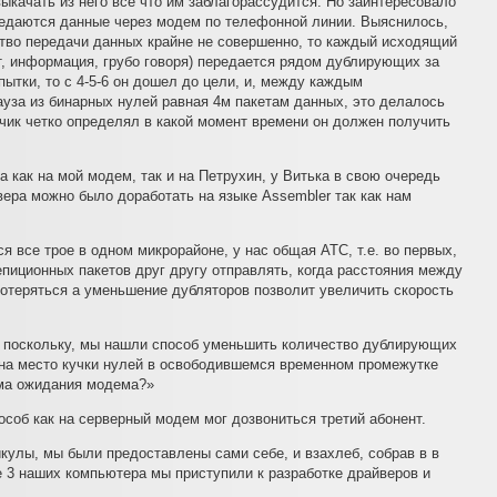
качать из него все что им заблагорассудится. Но заинтересовало
ередаются данные через модем по телефонной линии. Выяснилось,
тво передачи данных крайне не совершенно, то каждый исходящий
т, информация, грубо говоря) передается рядом дублирующих за
пытки, то с 4-5-6 он дошел до цели, и, между каждым
ауза из бинарных нулей равная 4м пакетам данных, это делалось
тчик четко определял в какой момент времени он должен получить
а как на мой модем, так и на Петрухин, у Витька в свою очередь
вера можно было доработать на языке Assembler так как нам
я все трое в одном микрорайоне, у нас общая АТС, т.е. во первых,
пиционных пакетов друг другу отправлять, когда расстояния между
отеряться а уменьшение дубляторов позволит увеличить скорость
: поскольку, мы нашли способ уменьшить количество дублирующих
 на место кучки нулей в освободившемся временном промежутке
има ожидания модема?»
соб как на серверный модем мог дозвониться третий абонент.
кулы, мы были предоставлены сами себе, и взахлеб, собрав в в
е 3 наших компьютера мы приступили к разработке драйверов и