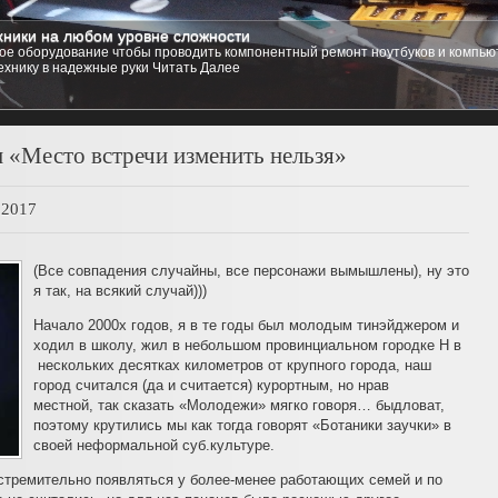
ники на любом уровне сложности
стемы
е оборудование чтобы проводить компонентный ремонт ноутбуков и компьют
 компьютер практически любую операционную систему на ваш выбор, от любых
ехнику в надежные руки
зощренных Linux Red Hat, Ubuntu, Kubuntu, и даже любую из семейства Free B
Читать Далее
1
2
3
4
5
 «Место встречи изменить нельзя»
.2017
(Все совпадения случайны, все персонажи вымышлены), ну это
я так, на всякий случай)))
Начало 2000х годов, я в те годы был молодым тинэйджером и
ходил в школу, жил в небольшом провинциальном городке Н в
нескольких десятках километров от крупного города, наш
город считался (да и считается) курортным, но нрав
местной, так сказать «Молодежи» мягко говоря… быдловат,
поэтому крутились мы как тогда говорят «Ботаники заучки» в
своей неформальной суб.культуре.
стремительно появляться у более-менее работающих семей и по