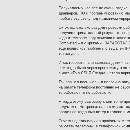
Получалось у нас все не очень гладко
драйверов, ПО и программированию мы
пробить эту стену под названием «пре
Ох ох ох, сколько раз для проверки ра
получив отрицательный результат назад
кода и тестовом подключении в качеств
Completed » и с криками «ЗАРАБОТАЛО!!!
еще появились проблемы с выдачей IPX
тот же день.
И как говорится «понеслось» днями на 
нам тогда было через программку в ча
в чате «Го в CS! Я Создал!» стала нари
Так прошел весь июль, и половина авгус
на работе телефоны постоянно не работа
то работают то не работают».
Я тогда этому разговору с кем то не пр
подумал я. Но тревожные нотки уже то
вроде нас тогда был ветер в голове и 
Спустя неделю слухи о проблемах с те
работать телефоны, в телефонной компа