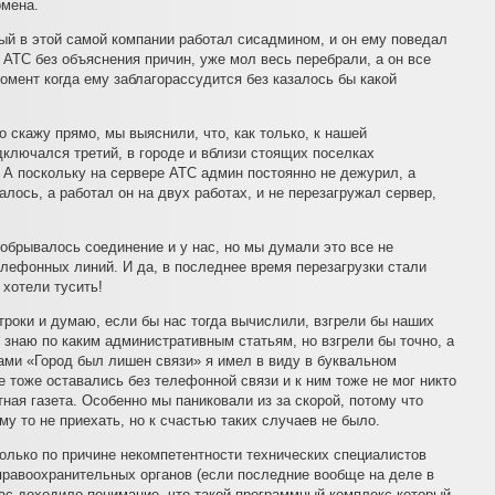
мена.
рый в этой самой компании работал сисадмином, и он ему поведал
 АТС без объяснения причин, уже мол весь перебрали, а он все
омент когда ему заблагорассудится без казалось бы какой
о скажу прямо, мы выяснили, что, как только, к нашей
ключался третий, в городе и вблизи стоящих поселках
А поскольку на сервере АТС админ постоянно не дежурил, а
алось, а работал он на двух работах, и не перезагружал сервер,
 обрывалось соединение и у нас, но мы думали это все не
елефонных линий. И да, в последнее время перезагрузки стали
хотели тусить!
строки и думаю, если бы нас тогда вычислили, взгрели бы наших
 знаю по каким административным статьям, но взгрели бы точно, а
ами «Город был лишен связи» я имел в виду в буквальном
е тоже оставались без телефонной связи и к ним тоже не мог никто
ная газета. Особенно мы паниковали из за скорой, потому что
ому то не приехать, но к счастью таких случаев не было.
только по причине некомпетентности технических специалистов
равоохранительных органов (если последние вообще на деле в
нас доходило понимание, что такой программный комплекс который