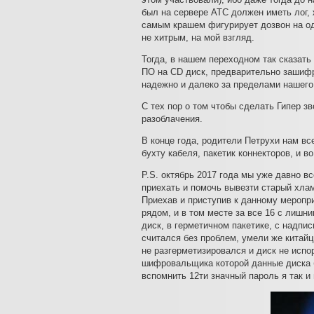
был на сервере АТС должен иметь лог,
самым крашем фигурирует дозвон на од
не хитрым, на мой взгляд.
Тогда, в нашем переходном так сказат
ПО на CD диск, предварительно зашифр
надежно и далеко за пределами нашего 
С тех пор о том чтобы сделать Гипер з
разоблачения.
В конце года, родители Петрухи нам вс
бухту кабеля, пакетик коннекторов, и 
P.S. октябрь 2017 года мы уже давно вс
приехать и помочь вывезти старый хлам
Приехав и приступив к данному меропр
рядом, и в том месте за все 16 с лишн
диск, в герметичном пакетике, с надпи
считался без проблем, умели же китайц
не разгерметизировался и диск не испо
шифровальщика которой данные диска 
вспомнить 12ти значный пароль я так и 