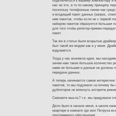
подключиться к вашему компьютеру и вы
нас не это, а то по какому принципу п
поскольку телефонные линии как средс
и входящий пакет данных (запрос, отве
ним пакетов, чтобы если не с первой по
набором пакетов образуется большая п
для того чтобы репитор-приемо-переда
пакет.
Так же в статье были вскрытые драйвер
был такой же модем как и у меня. Драй
вздумается.
Тогда у нас возникла идея, мы находимс
зачем нам такое большое количество ре
нами не большие и данные не должны п
передачи данных.
А теперь начинается самое интересное
пакетов, то мы подумали «а почему бы
дубляторов не впихнуть алгоритм реж
Смекаете мысль? т.е. мы придумали спо
Дело было в начале июня, в школе кани
квартире в комнате где жил Петруха вс
программного обеспечения.