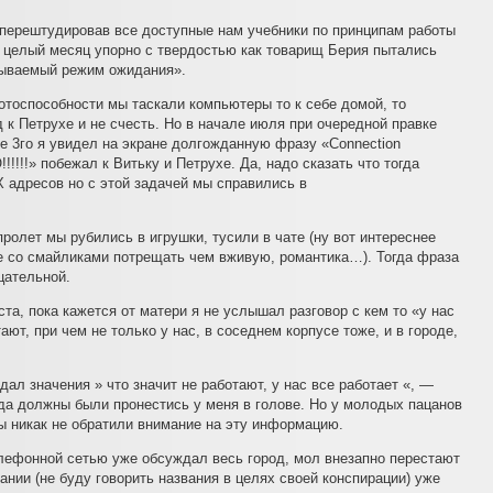
, перештудировав все доступные нам учебники по принципам работы
 целый месяц упорно с твердостью как товарищ Берия пытались
рываемый режим ожидания».
ботоспособности мы таскали компьютеры то к себе домой, то
 к Петрухе и не счесть. Но в начале июля при очередной правке
е 3го я увидел на экране долгожданную фразу «Connection
!!!» побежал к Витьку и Петрухе. Да, надо сказать что тогда
 адресов но с этой задачей мы справились в
пролет мы рубились в игрушки, тусили в чате (ну вот интереснее
те со смайликами потрещать чем вживую, романтика…). Тогда фраза
цательной.
та, пока кажется от матери я не услышал разговор с кем то «у нас
ют, при чем не только у нас, в соседнем корпусе тоже, и в городе,
едал значения » что значит не работают, у нас все работает «, —
гда должны были пронестись у меня в голове. Но у молодых пацанов
мы никак не обратили внимание на эту информацию.
лефонной сетью уже обсуждал весь город, мол внезапно перестают
нии (не буду говорить названия в целях своей конспирации) уже