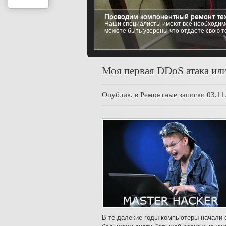
Проводим компонентный ремонт тех
Установка любой операционной си
Наши специалисты имеют все необходимо
Мы имеем возможность установить на ваш
можете быть уверены что отдаете свою т
Windows 8 (8.1), Windows 10, до самых и
Моя первая DDoS атака или
Опублик. в
Ремонтные записки
03.11
В те далекие годы компьютеры начали 