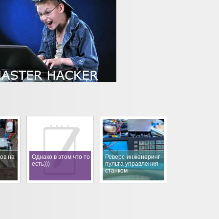
ов на
Однако в этом что то
Реверс-инженеринг
есть)))
пульта управления
станком