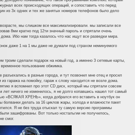
 журнал всех происходящих операций, и сопоставить что перед
ин из 3х одних и тех же занятых номеров телефонов было дело
ь возрасте, мы слишком все максимализировали. мы записали все
овав 8ми кратно под 12ти значный пароль и спрятали очень
дома. Ибо нам тогда казалось что нас ищут все разведки мира.
вонок даже 1 на 1 мы даже не думали под страхом неминуемого
ем троим сделали подарок на новый год, а именно 3 сетевые карты,
во временное пользование обжимка.
е разъехались в разные города, и тут позвонил мне отец и просил
 из гаража на помойку, гараж к слову находится не возле дома.
иятию я вспомнил про этот CD диск, который мы спрятали совсем
им лет ничего не изменилось, я не долго копавшись нашел тот самый
сью «ВСЯКАЯ ХРЕНЬ», когда добрался его вставить в ноутбук он
ы болванки делать за 16 циклов жары, холода и влажности пакет
ртился. Я не без труда отыскал ту самую версию программы
были зашифрованы. Вот только ностальгии не получилось,
не смог.