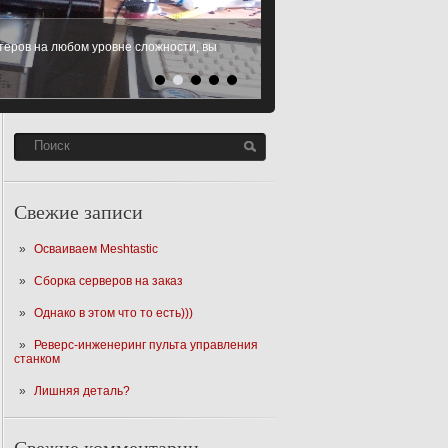
еров на любом уровне сложности, вы
 Microsoft Windows XP, Windows 7,
SD
Читать Далее
Свежие записи
Осваиваем Meshtastic
Сборка серверов на заказ
Однако в этом что то есть)))
Реверс-инженеринг пульта управления
станком
Лишняя деталь?