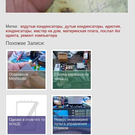
Метки:
вздутые конденсаторы
,
дутые конденсаторы
,
идиотия
,
конденсаторы
,
мастер на дом
,
материнская плата
,
послал бог
идиота
,
ремонт компьютера
Похожие Записи:
Осваиваем
Сборка серверов на
Meshtastic
заказ
Однако в этом что то
Реверс-инженеринг
есть)))
пульта управления
станком