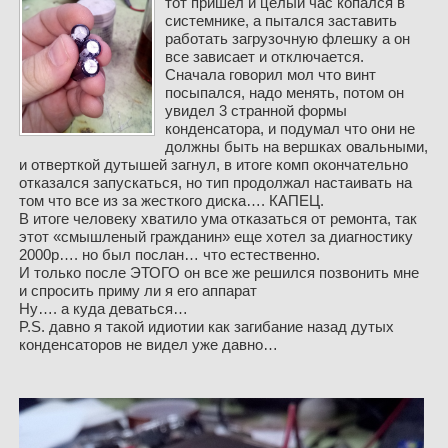
тот пришел и целый час копался в
системнике, а пытался заставить
работать загрузочную флешку а он
все зависает и отключается.
Сначала говорил мол что винт
посыпался, надо менять, потом он
увидел 3 странной формы
конденсатора, и подумал что они не
должны быть на вершках овальными,
и отверткой дутышей загнул, в итоге комп окончательно
отказался запускаться, но тип продолжал настаивать на
том что все из за жесткого диска…. КАПЕЦ.
В итоге человеку хватило ума отказаться от ремонта, так
этот «смышленый гражданин» еще хотел за диагностику
2000р…. но был послан… что естественно.
И только после ЭТОГО он все же решился позвонить мне
и спросить приму ли я его аппарат
Ну…. а куда деваться…
P.S. давно я такой идиотии как загибание назад дутых
конденсаторов не видел уже давно…