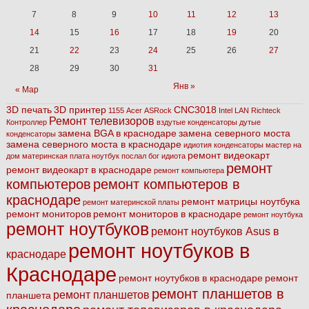
7
8
9
10
11
12
13
14
15
16
17
18
19
20
21
22
23
24
25
26
27
28
29
30
31
Янв »
« Мар
3D печать
3D принтер
CNC3018
1155
Acer
ASRock
Intel
LAN
Richteck
Ремонт телевизоров
Контроллер
вздутые конденсаторы
дутые
замена BGA в краснодаре
замена северного моста
конденсаторы
замена северного моста в краснодаре
идиотия
конденсаторы
мастер на
ремонт видеокарт
дом
материнская плата
ноутбук
послал бог идиота
ремонт
ремонт видеокарт в краснодаре
ремонт компьютера
компьютеров
ремонт компьютеров в
краснодаре
ремонт матрицы ноутбука
ремонт материнской платы
ремонт мониторов
ремонт мониторов в краснодаре
ремонт ноутбука
ремонт ноутбуков
ремонт ноутбуков Asus в
ремонт ноутбуков в
краснодаре
Краснодаре
ремонт ноутубков в краснодаре
ремонт
ремонт планшетов в
ремонт планшетов
планшета