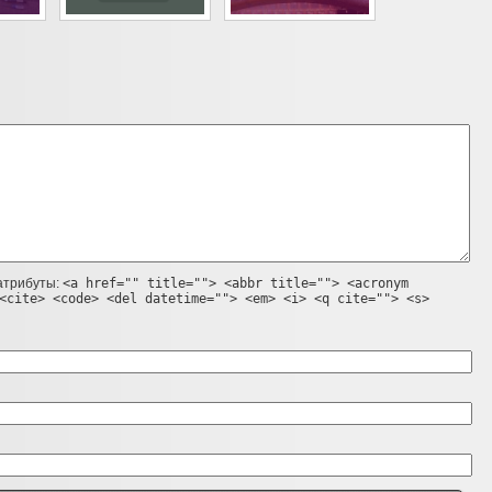
 атрибуты:
<a href="" title=""> <abbr title=""> <acronym
<cite> <code> <del datetime=""> <em> <i> <q cite=""> <s>