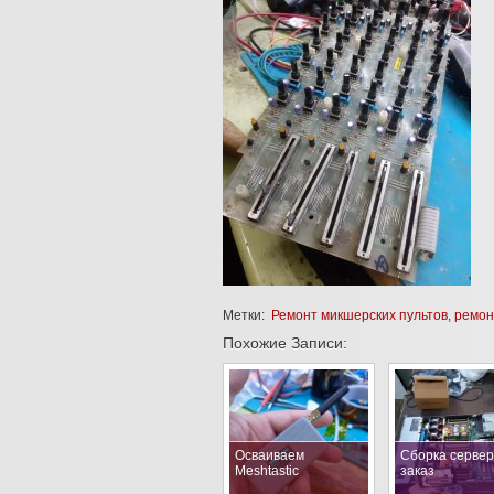
Метки:
Ремонт микшерских пультов
,
ремон
Похожие Записи:
Осваиваем
Сборка сервер
Meshtastic
заказ