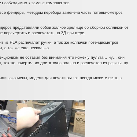
у необходимых к замене компонентов.
 все фейдеры, методом перебора заменена часть потенциометров
ейдеров представляли собой жалкое зрелище со сборной солянкой от
ие перечертить и распечатать на 3Д принтере.
 из PLA распечалат ручки, а так же колпачки потенциометров
ы, а так же еще несколько.
фекционизм не оставил без внимания что ножек у пульта… ну… они
т, так же начертил их достаточно вольно и распечатал из резины, ну
ыли закончены, модели для печати вы как всегда можете взять в