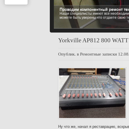
Проводим компонентный ремонт тех
Наши специалисты имеют все необходимо
можете быть уверены что отдаете свою т
Yorkville AP812 800 WATT
Опублик. в
Ремонтные записки
12.08
Ну что же, начал я реставрацию, вскры