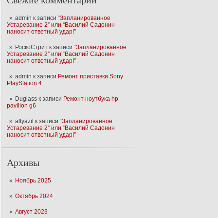
Свежие комментарии
admin
к записи
“Запланированное
Устаревание 2” или “Василий Садонин
наносит ответный удар!”
РоскоСтрит
к записи
“Запланированное
Устаревание 2” или “Василий Садонин
наносит ответный удар!”
admin
к записи
Ремонт приставки Sony
PlayStation 4
Duglass
к записи
Ремонт ноутбука hp
pavilion g6
altyazil
к записи
“Запланированное
Устаревание 2” или “Василий Садонин
наносит ответный удар!”
Архивы
Ноябрь 2025
Октябрь 2024
Август 2023