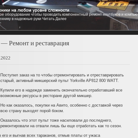
ники на любом уровне сложности
е оборудование чтобы проводить компонентный ремонт ноутбуков и компьют
ехнику в надежные руки
Читать Далее
1
2
3
4
5
 — Ремонт и реставрация
.2022
Поступил заказ на то чтобы отремонтировать и отреставрировать
старый, активный микшерский пульт Yorkville AP812 800 WATT.
Купили его в надежде заменить окончательно отработавший все
возможные ресурсы в ресторане другой микшер.
Но как оказалось, покупки на Авито, особенно с доставкой через
всю страну выходят порой боком.
Оказалось что этот пульт тоже насиловали до последнего,
ремонтировали на отвали лишь бы еще отработать как то сезон.
в его и выгнав всех тараканов, отмыв платы от ужаса