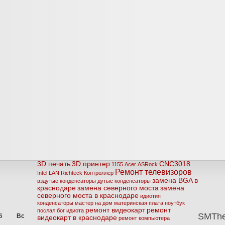
3D печать
3D принтер
CNC3018
1155
Acer
ASRock
Ремонт телевизоров
Intel
LAN
Richteck
Контроллер
замена BGA в
вздутые конденсаторы
дутые конденсаторы
краснодаре
замена северного моста
замена
северного моста в краснодаре
идиотия
конденсаторы
мастер на дом
материнская плата
ноутбук
ремонт видеокарт
ремонт
послал бог идиота
SMTh
б
Вс
видеокарт в краснодаре
ремонт компьютера