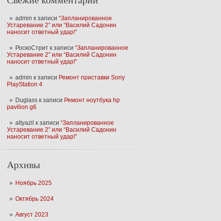
Свежие комментарии
admin
к записи
“Запланированное
Устаревание 2” или “Василий Садонин
наносит ответный удар!”
РоскоСтрит
к записи
“Запланированное
Устаревание 2” или “Василий Садонин
наносит ответный удар!”
admin
к записи
Ремонт приставки Sony
PlayStation 4
Duglass
к записи
Ремонт ноутбука hp
pavilion g6
altyazil
к записи
“Запланированное
Устаревание 2” или “Василий Садонин
наносит ответный удар!”
Архивы
Ноябрь 2025
Октябрь 2024
Август 2023