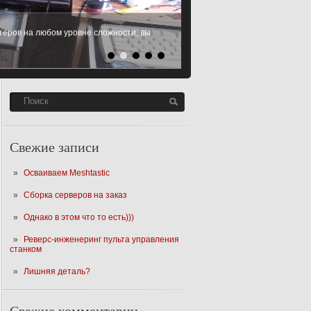
еров на любом уровне сложности, вы
 Microsoft Windows XP, Windows 7,
SD
Читать Далее
Свежие записи
Осваиваем Meshtastic
Сборка серверов на заказ
Однако в этом что то есть)))
Реверс-инженеринг пульта управления
станком
Лишняя деталь?