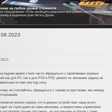
ники на любом уровне сложности
стемы
е оборудование чтобы проводить компонентный ремонт ноутбуков и компьют
 компьютер практически любую операционную систему на ваш выбор, от любых
ехнику в надежные руки
зощренных Linux Red Hat, Ubuntu, Kubuntu, и даже любую из семейства Free B
Читать Далее
1
2
3
4
5
.08.2023
.2023
последнее время стали часто обращаться с проблемами игровых
ей как для PC так и для PS4 и PS5, ремонт их механики задача не
виальная но нам она под силу.
этому не стесняйтесь обращаться с такими устроствами, мы никому
отказываем.
нозначно можно сказать что в данных устройствах чаще всего
ходит из строя даже не сама механика, а микросхемы управления
я достаточно трудно доставать, но поставщики из Китая с этим