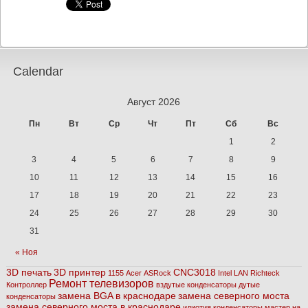
Calendar
Август 2026
Пн
Вт
Ср
Чт
Пт
Сб
Вс
1
2
3
4
5
6
7
8
9
10
11
12
13
14
15
16
17
18
19
20
21
22
23
24
25
26
27
28
29
30
31
« Ноя
3D печать
3D принтер
CNC3018
1155
Acer
ASRock
Intel
LAN
Richteck
Ремонт телевизоров
Контроллер
вздутые конденсаторы
дутые
замена BGA в краснодаре
замена северного моста
конденсаторы
замена северного моста в краснодаре
идиотия
конденсаторы
мастер на