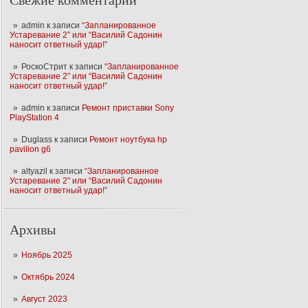
Свежие комментарии
admin
к записи
“Запланированное
Устаревание 2” или “Василий Садонин
наносит ответный удар!”
РоскоСтрит
к записи
“Запланированное
Устаревание 2” или “Василий Садонин
наносит ответный удар!”
admin
к записи
Ремонт приставки Sony
PlayStation 4
Duglass
к записи
Ремонт ноутбука hp
pavilion g6
altyazil
к записи
“Запланированное
Устаревание 2” или “Василий Садонин
наносит ответный удар!”
Архивы
Ноябрь 2025
Октябрь 2024
Август 2023