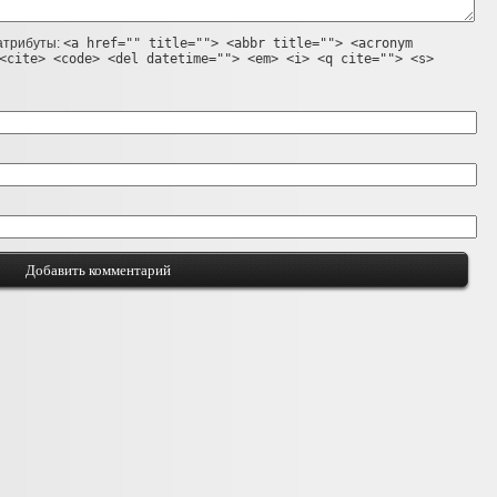
 атрибуты:
<a href="" title=""> <abbr title=""> <acronym
<cite> <code> <del datetime=""> <em> <i> <q cite=""> <s>