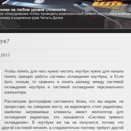
ники на любом уровне сложности
стемы
е оборудование чтобы проводить компонентный ремонт ноутбуков и компьют
 компьютер практически любую операционную систему на ваш выбор, от любых
ехнику в надежные руки
зощренных Linux Red Hat, Ubuntu, Kubuntu, и даже любую из семейства Free B
Читать Далее
1
2
3
4
5
бук?
.2015
Чтобы понять для чего нужно чистить ноутбук нужно для начала
понять принцип работы системы охлаждения ноутбука, а Если
быть точным, то сравнить и понять разницу между системой
охлаждения ноутбука и системой охлаждения персонального
компьютера.
Рассмотрим фотографию системного блока, что мы видим, на
процессоре, на северном мосту, на видеокарте стоят радиаторы,
наиболее нагреваемые элементы имеют вентилятор для
охлаждения радиатора, это называется «Система прямого
охлаждения». В ноутбуке же так не получится, потому что
с другой системой питания, а следовательно поэтому требует другой