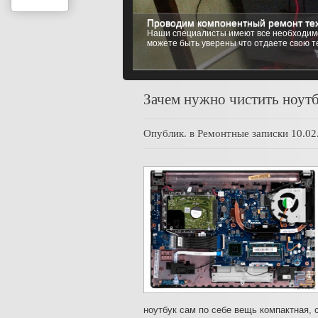
Проводим компонентный ремонт тех
Установка любой операционной си
Наши специалисты имеют все необходимо
Мы имеем возможность установить на ваш
можете быть уверены что отдаете свою т
Windows 8 (8.1), Windows 10, до самых и
Зачем нужно чистить ноут
Опублик. в
Ремонтные записки
10.02
ноутбук сам по себе вещь компактная, 