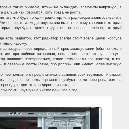
троена таким образом, чтобы не охлаждать элементы напрямую, а
 а дальше как говорится, хоть трава не рости.
етить что будь то один радиатор, или радиаторы взаимосвязаны в
бки не просто из меди, внутри они имеют систему каналов в которые
оторых ноутбуках даже жидкости на основе фреона, который
гда есть радиатор, этот радиатор всегда стоит возле щелей корпуса
я тепло наружу.
 загвоздка, через определенный срок эксплуотации (обычно около
вентилятора забивается пылью, после чего вентилятору все хуже
тор начинает перегреваться, износ термопасты повышается, и как
пы и северные мосты (реже, процессоры, они имеют более высокую
 точнее полная его профилактика с заменой всех термопаст и смазок
ительно дешевле нежели ремонт ноутбука после перегрева, замена
 процедура достаточно дорогая и тяжелая.
риносить ноутбук на чистку один раз в год.