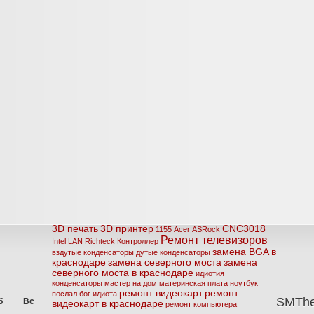
3D печать
3D принтер
CNC3018
1155
Acer
ASRock
Ремонт телевизоров
Intel
LAN
Richteck
Контроллер
замена BGA в
вздутые конденсаторы
дутые конденсаторы
краснодаре
замена северного моста
замена
северного моста в краснодаре
идиотия
конденсаторы
мастер на дом
материнская плата
ноутбук
ремонт видеокарт
ремонт
послал бог идиота
SMTh
б
Вс
видеокарт в краснодаре
ремонт компьютера