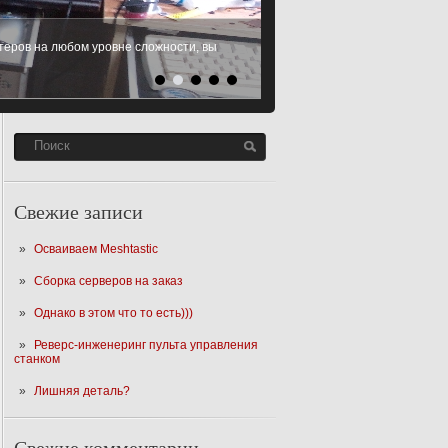
еров на любом уровне сложности, вы
 Microsoft Windows XP, Windows 7,
SD
Читать Далее
Свежие записи
Осваиваем Meshtastic
Сборка серверов на заказ
Однако в этом что то есть)))
Реверс-инженеринг пульта управления
станком
Лишняя деталь?